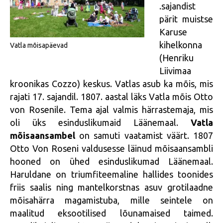
.sajandist
pärit muistse
Karuse
kihelkonna
Vatla mõisapäevad
(Henriku
Liivimaa
kroonikas Cozzo) keskus. Vatlas asub ka mõis, mis
rajati 17. sajandil. 1807. aastal läks Vatla mõis Otto
von Rosenile. Tema ajal valmis härrastemaja, mis
oli üks esinduslikumaid Läänemaal.
Vatla
mõisaansambel
on samuti vaatamist väärt. 1807
Otto Von Roseni valdusesse läinud mõisaansambli
hooned on ühed esinduslikumad Läänemaal.
Haruldane on triumfiteemaline hallides toonides
friis saalis ning mantelkorstnas asuv grotilaadne
mõisahärra magamistuba, mille seintele on
maalitud eksootilised lõunamaised taimed.