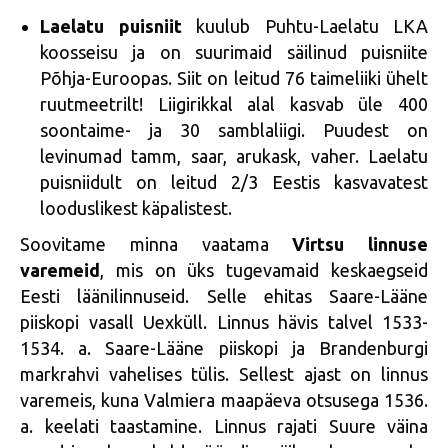
Laelatu puisniit
kuulub Puhtu-Laelatu LKA
koosseisu ja on suurimaid säilinud puisniite
Põhja-Euroopas. Siit on leitud 76 taimeliiki ühelt
ruutmeetrilt! Liigirikkal alal kasvab üle 400
soontaime- ja 30 samblaliigi. Puudest on
levinumad tamm, saar, arukask, vaher. Laelatu
puisniidult on leitud 2/3 Eestis kasvavatest
looduslikest käpalistest.
Soovitame minna vaatama
Virtsu linnuse
varemeid
, mis on üks tugevamaid keskaegseid
Eesti läänilinnuseid. Selle ehitas Saare-Lääne
piiskopi vasall Uexküll. Linnus hävis talvel 1533-
1534. a. Saare-Lääne piiskopi ja Brandenburgi
markrahvi vahelises tülis. Sellest ajast on linnus
varemeis, kuna Valmiera maapäeva otsusega 1536.
a. keelati taastamine. Linnus rajati Suure väina