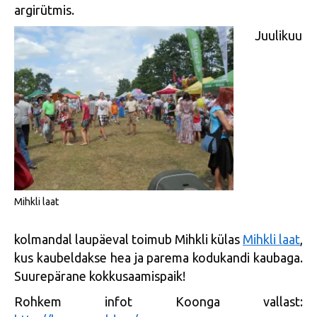
argirütmis.
Juulikuu
Mihkli laat
kolmandal laupäeval toimub Mihkli külas
Mihkli laat
,
kus kaubeldakse hea ja parema kodukandi kaubaga.
Suurepärane kokkusaamispaik!
Rohkem infot Koonga vallast: