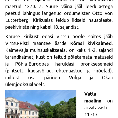
maetud 1270. a. Suure väina jääl leedulastega
peetud lahingus langenud ordumeister Otto von
Lutterberg. Kirikuaias leidub iidseid hauaplaate,
paekiviriste ning kabel 18. sajandist.
Karuse kirikust edasi Virtsu poole sõites jääb
Virtsu-Risti maantee äärde
Kõmsi kivikalmed
.
Kalmevälja muinsuskaitsealal on kaks 1.-2. sajandi
tarandkalmet, kust on leitud põletamata matuseid
ja Põhja-Euroopas haruldasi pronksesemeid
(pintsett, kaelavõrud, ehtenaastud, ja -nõelad),
millest osa pärineb Volga ja Okaa
ülemjooksualadelt.
Vatla
maalinn
on
arvatavasti
11.-13