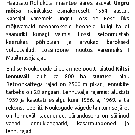
Haapsalu-Rohuküla maantee ääres asuvat
Ungru
mõisa
mainitakse esmakordselt 1564. aastal.
Kaasajal varemeis Ungru loss on Eesti üks
mõjuvamaid neobarokseid hooneid, kuigi ta ei
saanudki kunagi valmis. Lossi iseloomustab
keerukas põhiplaan ja arvukad baroksed
voluutviilud. Lossihoone muutus varemeiks I
Maailmasõja ajal.
Endise Nõukogude Liidu armee poolt rajatud
Kiltsi
lennuväli
laiub ca 800 ha suurusel alal.
Betoonkattega rajad on 2500 m pikad, lennukite
tarbeks oli 28 angaari. Lennuvälja rajamist alustati
1939 ja kasutati esialgu kuni 1956. a, 1969. a ta
rekonstrueeriti. Nõukogude vägede lahkumise järel
on lennuväli lagunenud, pärandusena on säilinud
vanad lennukiangaarid, kasarmuhooned ja
lennurajad.