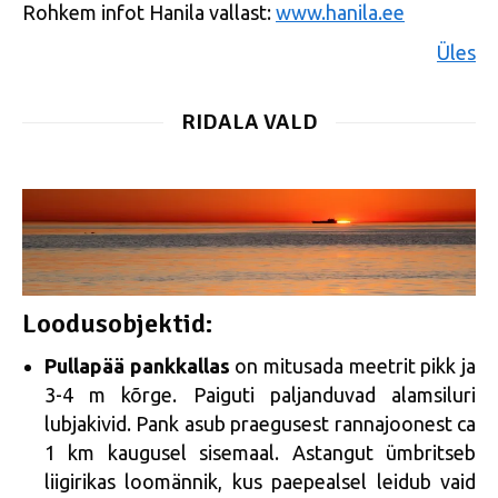
Rohkem infot Hanila vallast:
www.hanila.ee
Üles
RIDALA VALD
Loodusobjektid:
Pullapää pankkallas
on mitusada meetrit pikk ja
3-4 m kõrge. Paiguti paljanduvad alamsiluri
lubjakivid. Pank asub praegusest rannajoonest ca
1 km kaugusel sisemaal. Astangut ümbritseb
liigirikas loomännik, kus paepealsel leidub vaid