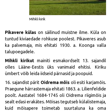
Mihkli kirik
Pikavere külas
on säilinud muistne ilme. Küla on
tuntud kiviaedade rohkuse poolest. Pikaveres asub
ka palvemaja, mis ehitati 1930. a. Koonga valla
talupoegadele.
Mihkli kirikut
mainiti esmakordselt 13. sajandil
olles Lääne-Eestis üks vanimaid ehitisi. Kiriku
ümbert võib leida iidseid pärnasid ja poopuid.
16. sajandist pärit
Oidrema mõis
oli esiti karjamõis.
Praegune härrastemaja ehitati 1863. a. Lilienfeldide
poolt. Aastatel 1684-1745 oli Oidrema riigimõis ja
sealt edasi erakätes. Mõisas tegutseb külalistemaja,
kuid mõisapere toimetab suurtaluna ka oma