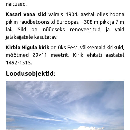
näitused.
Kasari vana sild
valmis 1904. aastal olles toona
pikim raudbetoonsild Euroopas – 308 m pikk ja 7 m
lai. Sild on nüüdseks renoveeritud ja vaid
jalakäijatele kasutatav.
Kirbla Nigula kirik
on üks Eesti väiksemaid kirikuid,
mõõtmed 29×11 meetrit. Kirik ehitati aastatel
1492-1515.
Loodusobjektid: