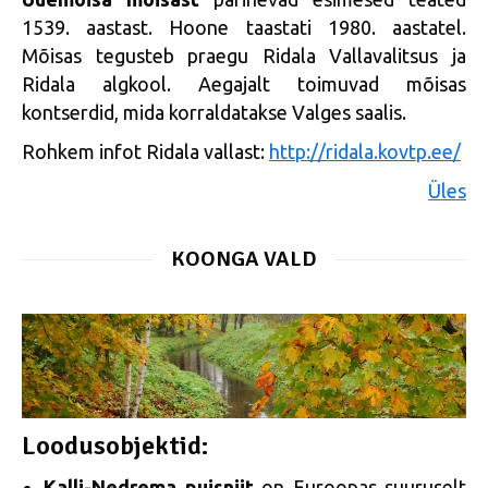
1539. aastast. Hoone taastati 1980. aastatel.
Mõisas tegusteb praegu Ridala Vallavalitsus ja
Ridala algkool. Aegajalt toimuvad mõisas
kontserdid, mida korraldatakse Valges saalis.
Rohkem infot Ridala vallast:
http://ridala.kovtp.ee/
Üles
KOONGA VALD
Loodusobjektid:
Kalli-Nedrema puisniit
on Euroopas suuruselt