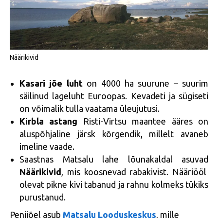
Näärikivid
Kasari jõe luht
on 4000 ha suurune – suurim
säilinud lageluht Euroopas. Kevadeti ja sügiseti
on võimalik tulla vaatama üleujutusi.
Kirbla astang
Risti-Virtsu maantee ääres on
aluspõhjaline järsk kõrgendik, millelt avaneb
imeline vaade.
Saastnas Matsalu lahe lõunakaldal asuvad
Näärikivid
, mis koosnevad rabakivist. Nääriööl
olevat pikne kivi tabanud ja rahnu kolmeks tükiks
purustanud.
Penijõel asub
Matsalu Looduskeskus
, mille