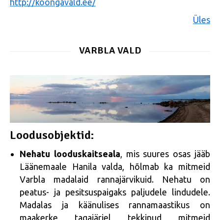
http://koongavald.ee/
Üles
VARBLA VALD
Loodusobjektid:
Nehatu looduskaitseala
, mis suures osas jääb
Läänemaale Hanila valda, hõlmab ka mitmeid
Varbla madalaid rannajärvikuid. Nehatu on
peatus- ja pesitsuspaigaks paljudele lindudele.
Madalas ja käänulises rannamaastikus on
maakerke tagajärjel tekkinud mitmeid