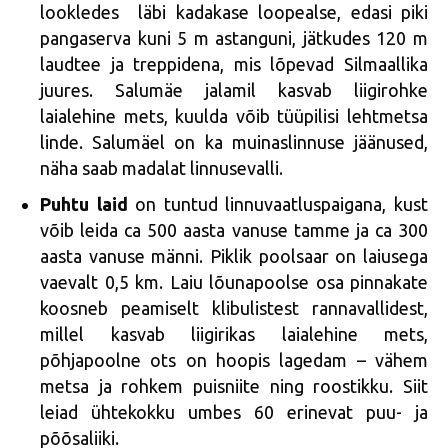
lookledes läbi kadakase loopealse, edasi piki
pangaserva kuni 5 m astanguni, jätkudes 120 m
laudtee ja treppidena, mis lõpevad Silmaallika
juures. Salumäe jalamil kasvab liigirohke
laialehine mets, kuulda võib tüüpilisi lehtmetsa
linde. Salumäel on ka muinaslinnuse jäänused,
näha saab madalat linnusevalli.
Puhtu laid
on tuntud linnuvaatluspaigana, kust
võib leida ca 500 aasta vanuse tamme ja ca 300
aasta vanuse männi. Piklik poolsaar on laiusega
vaevalt 0,5 km. Laiu lõunapoolse osa pinnakate
koosneb peamiselt klibulistest rannavallidest,
millel kasvab liigirikas laialehine mets,
põhjapoolne ots on hoopis lagedam – vähem
metsa ja rohkem puisniite ning roostikku. Siit
leiad ühtekokku umbes 60 erinevat puu- ja
põõsaliiki.