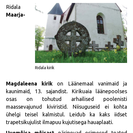
Ridala
Maarja-
Ridala kirik
Magdaleena kirik
on Läänemaal vanimaid ja
kaunimaid, 13. sajandist. Kirikuaia läänepoolses
osas on tohutud arhailised poolenisti
maassevajunud kiviristid. Niisuguseid ei kohta
ühelgi teisel kalmistul. Leidub ka kaks iidset
trapetsikujulist ilmapuu kujutisega hauaplaati.
Uuemõisa mõisast
pärinevad esimesed teated