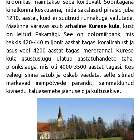
kroonikas mainitakse seda korduvalt Soontagana
kihelkonna keskusena, mida sakslased piirasid juba
1210. aastal, kuid ei suutnud rünnakuga vallutada.
Maalinna väravas asub arhailine
Kurese küla
, kust
on leitud Pakamägi. See on dolomiitpank, mis
tekkis 420-440 miljonit aastat tagasi korallrahust ja
asus veel 4200 aastat tagasi mererannal. Kurese
küla asustuslugu ulatub aastatuhandete taha,
pronksiaega, mis oli 4000-3500 aastat tagasi. Kes
vähegi sinna satub ja oskab vaadata, selle silmad
märkavad inimpõlvede pärandit, sammaldunud
kiviaedu, taluasemete jäänuseid ja kultusekive.