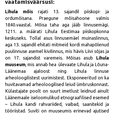
vaatamisväärsusi:
Lihula mõis
rajati 13. sajandil piiskopi- ja
ordumõisana. Praegune mõisahoone valmis
1840.vaastal. Mõisa taha aga jääb linnusemägi.
1211. a. määrati Lihula Eestimaa piiskopkonna
keskuseks. Tollal asus linnusemäel muinaslinnus,
aga 13. sajandil ehitati mitmeid kordi mahapõlenud
puulinnuse asemel kivilinnus, mis hävis Liivi sõjas ja
on 17. sajandist varemeis. Mõisas asub
Lihula
muuseum
, mis annab hea ülevaate Lihula ja Lõuna-
Läänemaa ajaloost ning Lihula linnuse
arheoloogilistest uurimistest. Eksponeeritud on ka
huvitavamad arheoloogilised leiud ümbruskonnast.
Külastajate poolt on suurt imetlust leidnud ainult
Läänemaale iseloomulikud etnograafilised esemed
– Lihula kandi rahvariided, vaibad, saanitekid ja
tööriistad. Suviti on muuseumis erinevad ajutised