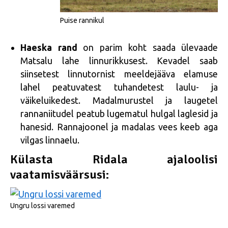
Puise rannikul
Haeska rand
on parim koht saada ülevaade
Matsalu lahe linnurikkusest. Kevadel saab
siinsetest linnutornist meeldejääva elamuse
lahel peatuvatest tuhandetest laulu- ja
väikeluikedest. Madalmurustel ja laugetel
rannaniitudel peatub lugematul hulgal laglesid ja
hanesid. Rannajoonel ja madalas vees keeb aga
vilgas linnaelu.
Külasta Ridala ajaloolisi
vaatamisväärsusi:
Ungru lossi varemed