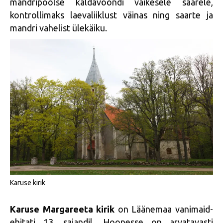
mandripoolse kaldavööndi väikesele saarele,
kontrollimaks laevaliiklust väinas ning saarte ja
mandri vahelist ülekäiku.
Karuse kirik
Karuse Margareeta kirik
on Läänemaa vanimaid-
ehitati 13. sajandil. Hoonesse on arvatavasti