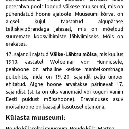
pererahva poolt loodud väikese muuseumi, mis on
pühendatud hoone ajaloole. Muuseumi kõrval on
algsel kujul taastatud algupärase
telliskivipõrandaga jahisaal, mis on mõeldud
suuremate koosviibimiste läbiviimiseks. Mõis on
erakätes.
17. sajandil rajatud
Väike-Lähtru mõisa
, mis kuulus
1910. aastatel Woldemar von Hunniusele,
peahoone on arhailine keskse mantelkorstnaga
puitehitis, mida on 19.-20. sajandil palju ümber
ehitatud. Algne hoone arvatakse pärinevat 17.
sajandist (st ta on üks vanemaid või koguni vanim
Eesti puidust mõisahoone). Eravalduses asuv
mõisahoone on kaasajal kasutusel elamuna.
Külasta muuseumi:
Rõude külaseltsi muuseum, Rõude küla, Martna