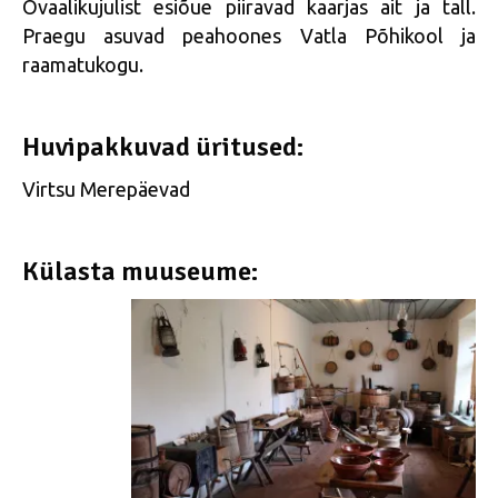
Ovaalikujulist esiõue piiravad kaarjas ait ja tall.
Praegu asuvad peahoones Vatla Põhikool ja
raamatukogu.
Huvipakkuvad üritused:
Virtsu Merepäevad
Külasta muuseume: