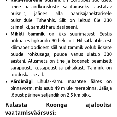
teine pärandkoosluste säilitamiseks taastatav
puisniit, jäädes alla paarisajahektarisele
puisniidule Tshehhis. Siit on leitud üle 230
taimeliiki, samuti haruldasi seeni.
Mihkli tammik
on üks suurimatest Eestis
hõlmates ligikaudu 90 hektarit. Hilisatlantilistest
kliimaperioodidest säilinud tammik võlub iidsete
puude rohkusega, puude vanus ulatub 300
aastani. Alusmets on tihe ja koosneb peamiselt
sarapuust, kuslapuust ja pihlakast. Tammik on
looduskaitse all.
Pärdimägi
Lihula-Pärnu maantee ääres on
pinnavorm, mis asub 49 m üle merepinna. Jääaja
lõpust pärinev seljandik on 2,5 km pikk.
Külasta Koonga ajaloolisi
vaatamisväärsusi: