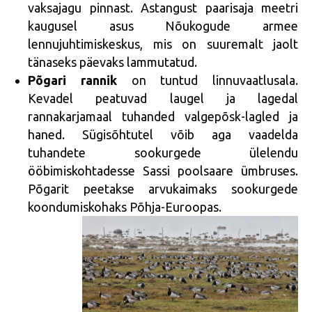
vaksajagu pinnast. Astangust paarisaja meetri
kaugusel asus Nõukogude armee
lennujuhtimiskeskus, mis on suuremalt jaolt
tänaseks päevaks lammutatud.
Põgari rannik
on tuntud linnuvaatlusala.
Kevadel peatuvad laugel ja lagedal
rannakarjamaal tuhanded valgepõsk-lagled ja
haned. Sügisõhtutel võib aga vaadelda
tuhandete sookurgede ülelendu
ööbimiskohtadesse Sassi poolsaare ümbruses.
Põgarit peetakse arvukaimaks sookurgede
koondumiskohaks Põhja-Euroopas.