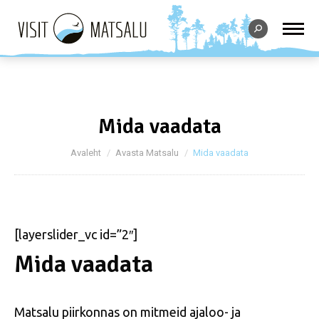
Search:
Mida vaadata
You are here:
Avaleht
Avasta Matsalu
Mida vaadata
[layerslider_vc id=”2″]
Mida vaadata
Matsalu piirkonnas on mitmeid ajaloo- ja