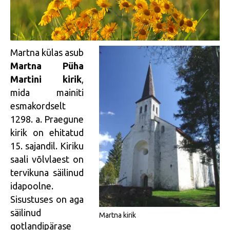
Martna külas asub
Martna Püha
Martini kirik
,
mida mainiti
esmakordselt
1298. a. Praegune
kirik on ehitatud
15. sajandil. Kiriku
saali võlvlaest on
tervikuna säilinud
idapoolne.
Sisustuses on aga
säilinud
Martna kirik
gotlandipärase