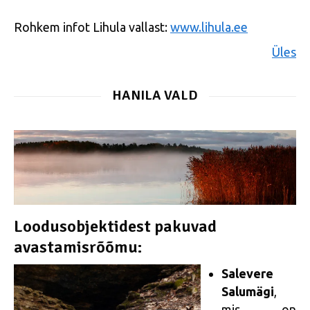
Rohkem infot Lihula vallast:
www.lihula.ee
Üles
HANILA VALD
Loodusobjektidest pakuvad
avastamisrõõmu:
Salevere
Salumägi
,
mis on