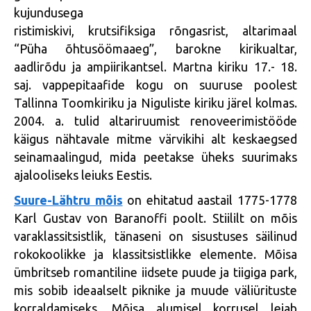
kujundusega
ristimiskivi, krutsifiksiga rõngasrist, altarimaal
“Püha õhtusöömaaeg”, barokne kirikualtar,
aadlirõdu ja ampiirikantsel. Martna kiriku 17.- 18.
saj. vappepitaafide kogu on suuruse poolest
Tallinna Toomkiriku ja Niguliste kiriku järel kolmas.
2004. a. tulid altariruumist renoveerimistööde
käigus nähtavale mitme värvikihi alt keskaegsed
seinamaalingud, mida peetakse üheks suurimaks
ajalooliseks leiuks Eestis.
Suure-Lähtru mõis
on ehitatud aastail 1775-1778
Karl Gustav von Baranoffi poolt. Stiililt on mõis
varaklassitsistlik, tänaseni on sisustuses säilinud
rokokoolikke ja klassitsistlikke elemente. Mõisa
ümbritseb romantiline iidsete puude ja tiigiga park,
mis sobib ideaalselt piknike ja muude väliürituste
korraldamiseks. Mõisa alumisel korrusel leiab